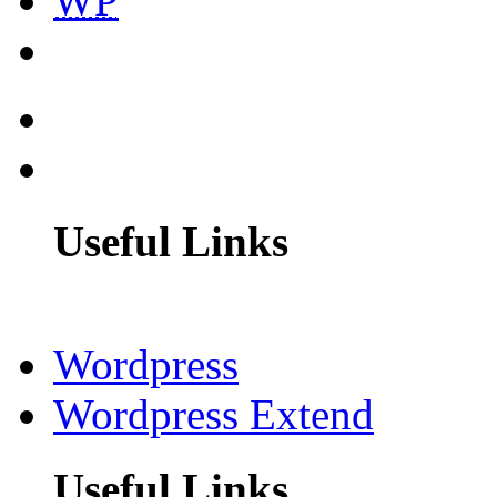
WP
Useful Links
Wordpress
Wordpress Extend
Useful Links