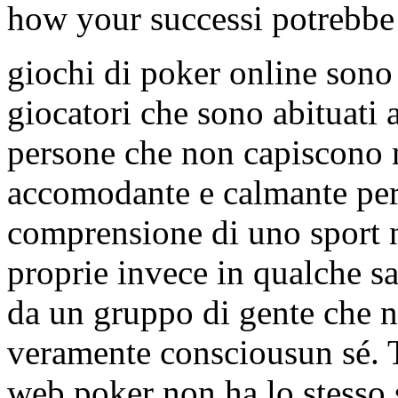
how your successi potrebbe a
giochi di poker online sono
giocatori che sono abituati 
persone che non capiscono m
accomodante e calmante per
comprensione di uno sport n
proprie invece in qualche sa
da un gruppo di gente che no
veramente consciousun sé. T
web poker non ha lo stesso 