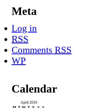
Meta
Log in
RSS
Comments
RSS
WP
Calendar
April 2010
M
T
W
T
F
S
S