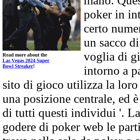
mano. Quest
poker in in
certo numer
un sacco di 
voglia di g
Read more about the
Las Vegas 2024 Super
Bowl Streaker
!
intorno a pa
sito di gioco utilizza la loro
una posizione centrale, ed è
di tutti questi individui '. 
godere di poker web le parti