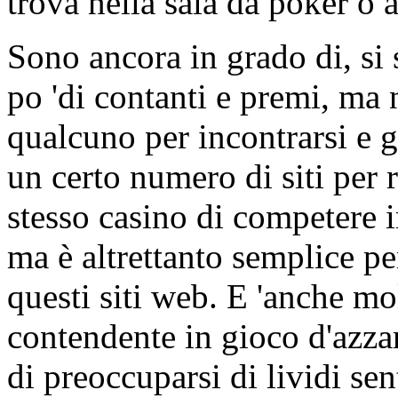
trova nella sala da poker o a
Sono ancora in grado di, si
po 'di contanti e premi, ma 
qualcuno per incontrarsi e g
un certo numero di siti per r
stesso casino di competere i
ma è altrettanto semplice pe
questi siti web. E 'anche mo
contendente in gioco d'azz
di preoccuparsi di lividi se