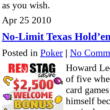
as you wish.
Apr
25
2010
No-Limit Texas Hold’e
Posted in
Poker
|
No Comme
Howard Led
of five wh
card games
himself be