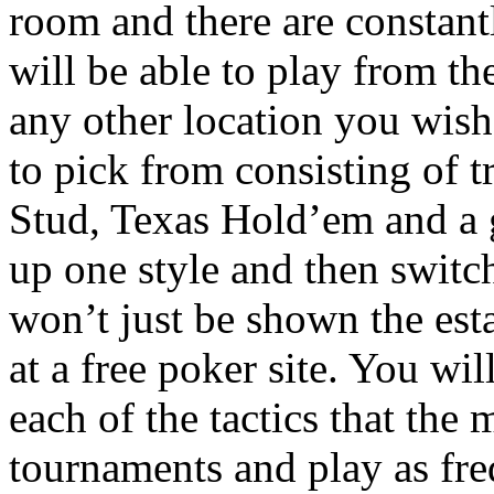
room and there are constantl
will be able to play from t
any other location you wish
to pick from consisting of 
Stud, Texas Hold’em and a
up one style and then switc
won’t just be shown the est
at a free poker site. You wi
each of the tactics that the 
tournaments and play as fr