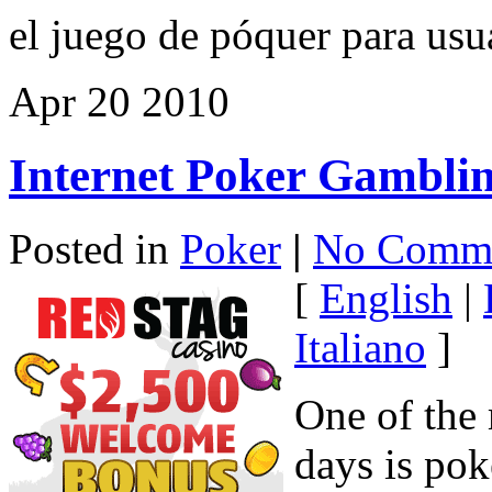
el juego de póquer para usu
Apr
20
2010
Internet Poker Gambli
Posted in
Poker
|
No Comme
[
English
|
Italiano
]
One of the 
days is pok