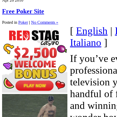
Apr
26
2010
Free Poker Site
Posted in
Poker
|
No Comments »
[
English
|
Italiano
]
If you’ve e
profession
television 
handful of 
and winnin