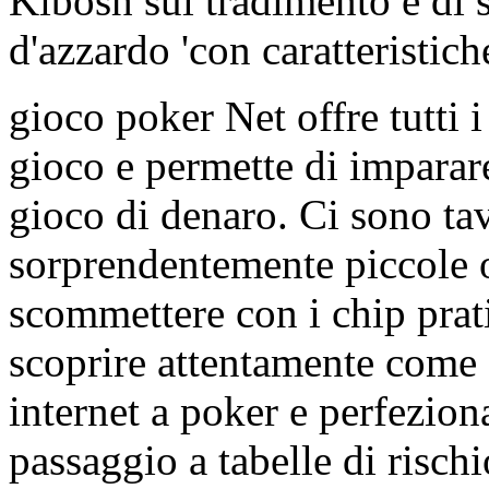
Kibosh sul tradimento e di 
d'azzardo 'con caratteristich
gioco poker Net offre tutti 
gioco e permette di imparar
gioco di denaro. Ci sono tav
sorprendentemente piccole o
scommettere con i chip prati
scoprire attentamente come 
internet a poker e perfezion
passaggio a tabelle di rischi