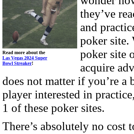
wonder how 
they’ve rea
and practice
poker site.
poker site 
Read more about the
Las Vegas 2024 Super
Bowl Streaker
!
acquire adv
does not matter if you’re a
player interested in practice,
1 of these poker sites.
There’s absolutely no cost t