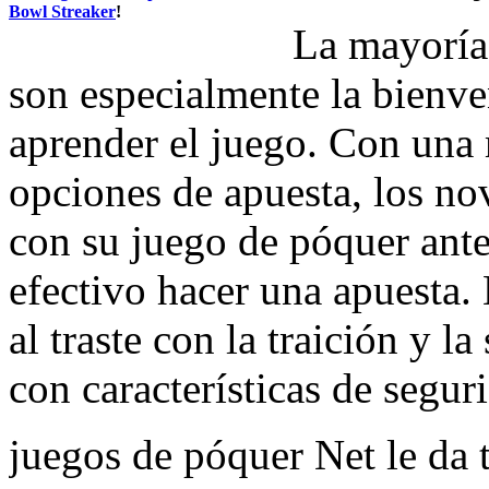
Bowl Streaker
!
La mayoría
son especialmente la bienv
aprender el juego. Con una
opciones de apuesta, los n
con su juego de póquer ante
efectivo hacer una apuesta.
al traste con la traición y l
con características de segur
juegos de póquer Net le da t