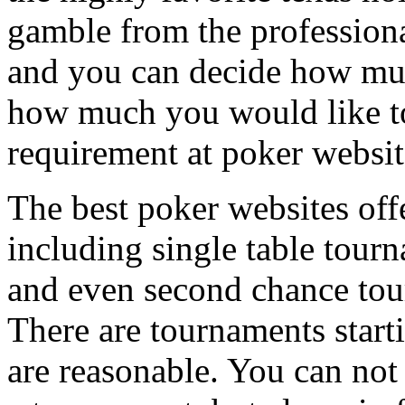
gamble from the professiona
and you can decide how mu
how much you would like to
requirement at poker websit
The best poker websites off
including single table tour
and even second chance tou
There are tournaments starti
are reasonable. You can not