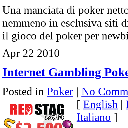
Una manciata di poker netto
nemmeno in esclusiva siti d
il gioco del poker per newbi
Apr
22
2010
Internet Gambling Pok
Posted in
Poker
|
No Comme
[
English
|
Italiano
]