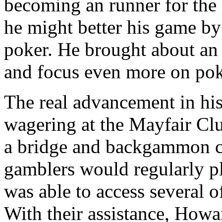
becoming an runner for the 
he might better his game by
poker. He brought about an 
and focus even more on pok
The real advancement in hi
wagering at the Mayfair Cl
a bridge and backgammon cl
gamblers would regularly p
was able to access several o
With their assistance, Howa