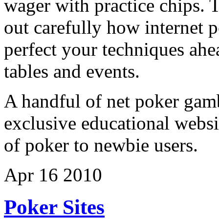
wager with practice chips. 
out carefully how internet 
perfect your techniques ahea
tables and events.
A handful of net poker gam
exclusive educational websi
of poker to newbie users.
Apr
16
2010
Poker Sites