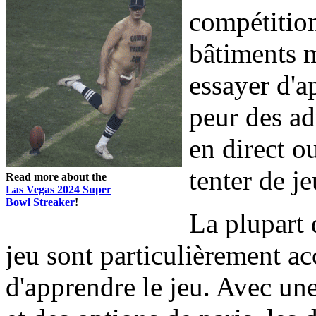
compétition
bâtiments 
essayer d'a
peur des ad
en direct o
tenter de j
Read more about the
Las Vegas 2024 Super
Bowl Streaker
!
La plupart
jeu sont particulièrement a
d'apprendre le jeu. Avec u